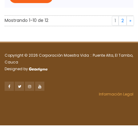
Mostrando
1
-
10
de
12
(Página a
Ir a la 
1
2
»
Copyright ©
2026 Corporación Maestra Vida :: Puente Alta, El Tambo,
Cauca
Designed by
Información Legal