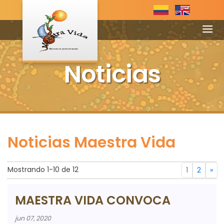
Noticias
Noticias Maestra Vida
Mostrando
1
-
10
de
12
(Página a
Ir a la 
1
2
»
MAESTRA VIDA CONVOCA
jun 07, 2020